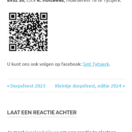
U kunt ons ook volgen op facebook:
Sint Tytsjerk
.
Vorige
Volgende
Bericht
Dorpsfeest 2023
Kleintje dorpsfeest, editie 2024
bericht:
bericht:
navigatie
LAAT EEN REACTIE ACHTER
Je moet
ingelogd zijn op
om een reactie te plaatsen.