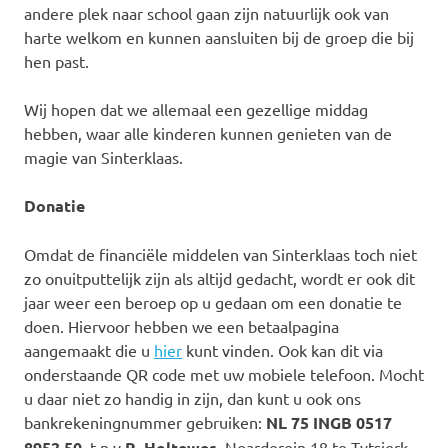
andere plek naar school gaan zijn natuurlijk ook van
harte welkom en kunnen aansluiten bij de groep die bij
hen past.
Wij hopen dat we allemaal een gezellige middag
hebben, waar alle kinderen kunnen genieten van de
magie van Sinterklaas.
Donatie
Omdat de financiële middelen van Sinterklaas toch niet
zo onuitputtelijk zijn als altijd gedacht, wordt er ook dit
jaar weer een beroep op u gedaan om een donatie te
doen. Hiervoor hebben we een betaalpagina
aangemaakt die u
hier
kunt vinden. Ook kan dit via
onderstaande QR code met uw mobiele telefoon. Mocht
u daar niet zo handig in zijn, dan kunt u ook ons
bankrekeningnummer gebruiken:
NL 75 INGB 0517
8952 50
, t.n.v
R. Holtewes
, Noarderein 18 te Tytsjerk.