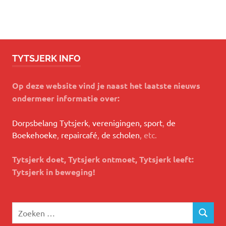
TYTSJERK INFO
Op deze website vind je naast het laatste nieuws
ondermeer informatie over:
Dorpsbelang Tytsjerk
,
verenigingen, sport
,
de
Boekehoeke
,
repaircafé
,
de scholen
, etc.
Tytsjerk doet, Tytsjerk ontmoet, Tytsjerk leeft:
Tytsjerk in beweging!
Zoeken
ZOEKEN
naar: