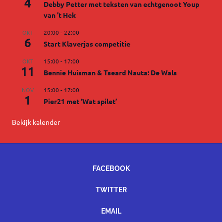
4
Debby Petter met teksten van echtgenoot Youp
van ’t Hek
OKT
20:00
-
22:00
6
Start Klaverjas competitie
OKT
15:00
-
17:00
11
Bennie Huisman & Tseard Nauta: De Wals
NOV
15:00
-
17:00
1
Pier21 met ‘Wat spilet’
Bekijk kalender
FACEBOOK
TWITTER
EMAIL