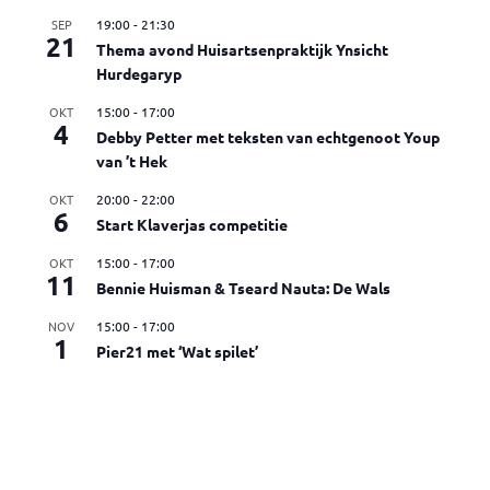
SEP
19:00
-
21:30
21
Thema avond Huisartsenpraktijk Ynsicht
Hurdegaryp
OKT
15:00
-
17:00
4
Debby Petter met teksten van echtgenoot Youp
van ’t Hek
OKT
20:00
-
22:00
6
Start Klaverjas competitie
OKT
15:00
-
17:00
11
Bennie Huisman & Tseard Nauta: De Wals
NOV
15:00
-
17:00
1
Pier21 met ‘Wat spilet’
Bekijk kalender