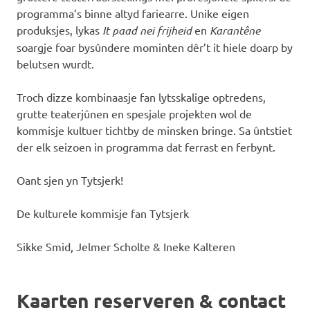
programma’s binne altyd fariearre. Unike eigen
produksjes, lykas
It paad nei frijheid
en
Karantêne
soargje foar bysûndere mominten dêr’t it hiele doarp by
belutsen wurdt.
Troch dizze kombinaasje fan lytsskalige optredens,
grutte teaterjûnen en spesjale projekten wol de
kommisje kultuer tichtby de minsken bringe. Sa ûntstiet
der elk seizoen in programma dat ferrast en ferbynt.
Oant sjen yn Tytsjerk!
De kulturele kommisje fan Tytsjerk
Sikke Smid, Jelmer Scholte & Ineke Kalteren
Kaarten reserveren & contact