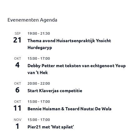
Evenementen Agenda
SEP
19:00
-
21:30
21
Thema avond Huisartsenpraktijk Ynsicht
Hurdegaryp
OKT
15:00
-
17:00
4
Debby Petter met teksten van echtgenoot Youp
van ’t Hek
OKT
20:00
-
22:00
6
Start Klaverjas competitie
OKT
15:00
-
17:00
11
Bennie Huisman & Tseard Nauta: De Wals
NOV
15:00
-
17:00
1
Pier21 met ‘Wat spilet’
Bekijk kalender