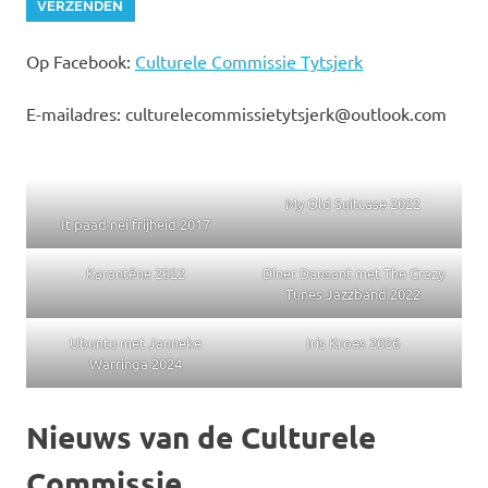
Op Facebook:
Culturele Commissie Tytsjerk
E-mailadres: culturelecommissietytsjerk@outlook.com
My Old Suitcase 2022
It paad nei frijheid 2017
Karantêne 2022
Diner Dansant met The Crazy
Tunes Jazzband 2022
Ubuntu met Janneke
Iris Kroes 2026
Warringa 2024
Nieuws van de Culturele
Commissie