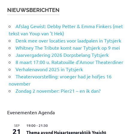
NIEUWSBERICHTEN
Afslag Gewist: Debby Petter & Emma Finkers (met
tekst van Youp van ’t Hek)
Denk mee over locaties voor laadpalen in Tytsjerk
Whitney The Tribute komt naar Tytsjerk op 9 mei
Jaarvergadering 2026 Dorpsbelang Tytsjerk
8 maart 17:00 u. Ratatouille d’Amour Theaterdiner
Verhalenavond 2025 in Tytsjerk
Theatervoorstelling: vroeger had je hofjes 16
november
Zondag 2 november: Pier21 – en ik dan?
Evenementen Agenda
SEP
19:00
-
21:30
21
Thema avond Huisartsenpraktijk Ynsicht