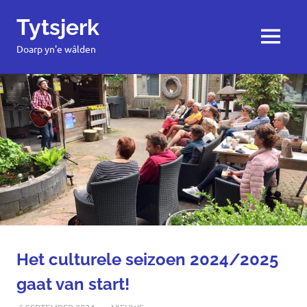
Tytsjerk
MENU
Doarp yn'e wâlden
Ga
naar
de
inhoud
Het culturele seizoen 2024/2025
gaat van start!