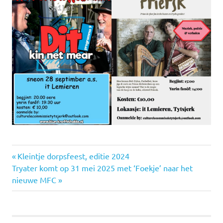
Culturele
Vorige
Bericht
Kleintje dorpsfeest, editie 2024
Commissie
Volgende
bericht:
Tryater komt op 31 mei 2025 met ‘Foekje’ naar het
navigatie
It
bericht:
nieuwe MFC
Lemieren