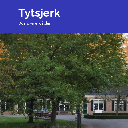
Tytsjerk
Doarp yn'e wâlden
Ga
naar
de
inhoud