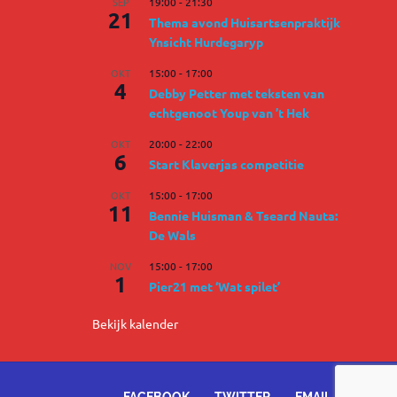
SEP
19:00
-
21:30
21
Thema avond Huisartsenpraktijk
Ynsicht Hurdegaryp
OKT
15:00
-
17:00
4
Debby Petter met teksten van
echtgenoot Youp van ’t Hek
OKT
20:00
-
22:00
6
Start Klaverjas competitie
OKT
15:00
-
17:00
11
Bennie Huisman & Tseard Nauta:
De Wals
NOV
15:00
-
17:00
1
Pier21 met ‘Wat spilet’
Bekijk kalender