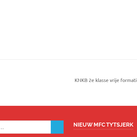
KNKB 2e klasse vrije format
NIEUW MFC TYTSJERK
ZOEKEN