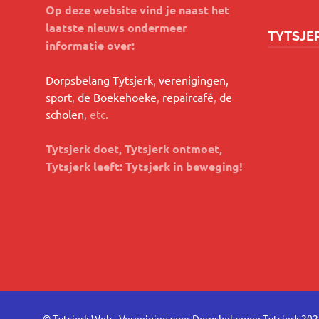
Op deze website vind je naast het
laatste nieuws ondermeer
TYTSJE
informatie over:
Dorpsbelang Tytsjerk
,
verenigingen,
sport
,
de Boekehoeke
,
repaircafé
,
de
scholen
, etc.
Tytsjerk doet, Tytsjerk ontmoet,
Tytsjerk leeft: Tytsjerk in beweging!
© Tytsjerk Web - Vereniging voor Dorpsbelangen Tytsjerk 20