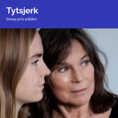
Tytsjerk
MENU
Doarp yn'e wâlden
Ga
naar
de
inhoud