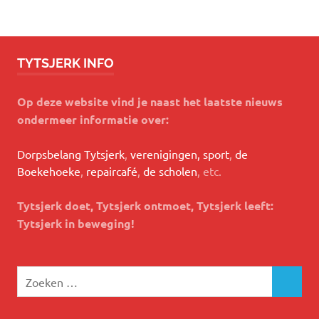
TYTSJERK INFO
Op deze website vind je naast het laatste nieuws
ondermeer informatie over:
Dorpsbelang Tytsjerk
,
verenigingen, sport
,
de
Boekehoeke
,
repaircafé
,
de scholen
, etc.
Tytsjerk doet, Tytsjerk ontmoet, Tytsjerk leeft:
Tytsjerk in beweging!
Zoeken
ZOEKEN
naar: