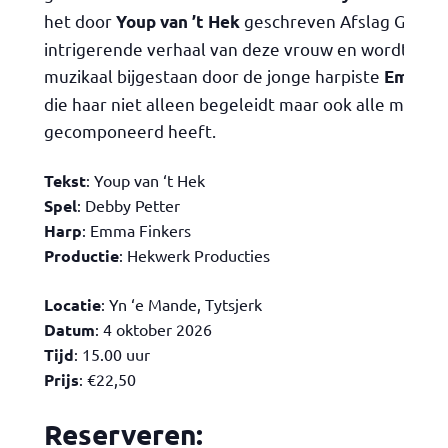
het door
geschreven Afslag Gewist
Youp van ’t Hek
intrigerende verhaal van deze vrouw en wordt daar
muzikaal bijgestaan door de jonge harpiste
Emma F
die haar niet alleen begeleidt maar ook alle muziek
gecomponeerd heeft.
Tekst
: Youp van ‘t Hek
Spel
: Debby Petter
Harp
: Emma Finkers
Productie
: Hekwerk Producties
Locatie
: Yn ‘e Mande, Tytsjerk
Datum
: 4 oktober 2026
Tijd
: 15.00 uur
Prijs
: €22,50
Reserveren: