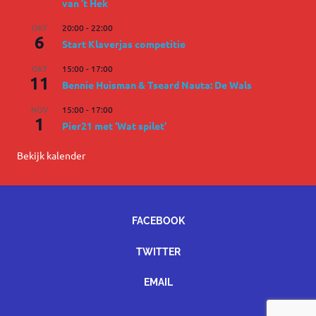
van ’t Hek
OKT
20:00
-
22:00
6
Start Klaverjas competitie
OKT
15:00
-
17:00
11
Bennie Huisman & Tseard Nauta: De Wals
NOV
15:00
-
17:00
1
Pier21 met ‘Wat spilet’
Bekijk kalender
FACEBOOK
TWITTER
EMAIL