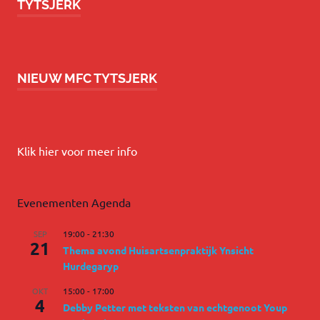
TYTSJERK
NIEUW MFC TYTSJERK
Klik hier voor meer info
Evenementen Agenda
SEP
19:00
-
21:30
21
Thema avond Huisartsenpraktijk Ynsicht
Hurdegaryp
OKT
15:00
-
17:00
4
Debby Petter met teksten van echtgenoot Youp