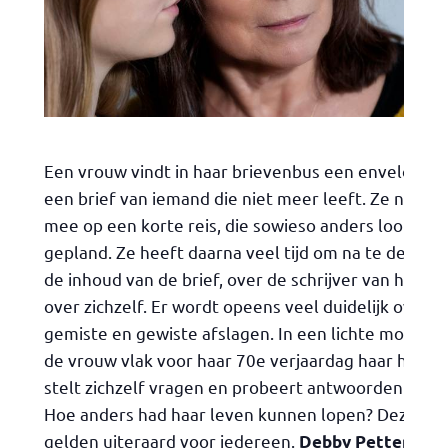
Een vrouw
vindt in haar brievenbus een envelop me
een brief van iemand die niet meer leeft. Ze neemt
mee op een korte reis, die sowieso anders loopt da
gepland. Ze heeft daarna veel tijd om na te denken
de inhoud van de brief, over de schrijver van het ep
over zichzelf. Er wordt opeens veel duidelijk over h
gemiste en gewiste afslagen. In een lichte monolo
de vrouw vlak voor haar 70e verjaardag haar hoofd 
stelt zichzelf vragen en probeert antwoorden te vi
Hoe anders had haar leven kunnen lopen? Deze vr
gelden uiteraard voor iedereen.
verte
Debby Petter